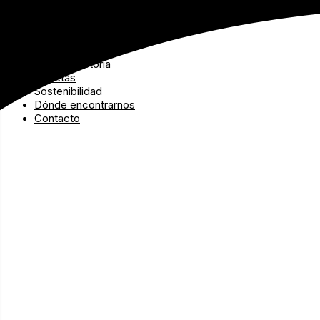
Ir
al
Home
contenido
Productos
Nuestra historia
Recetas
Sostenibilidad
Dónde encontrarnos
Contacto